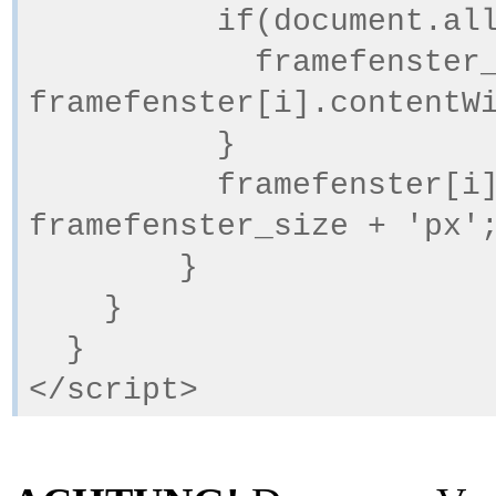
if(document.all && 
framefenster_si
framefenster[i].contentW
}
framefenster[i].st
framefenster_size + 'px'
}
}
}
</script>