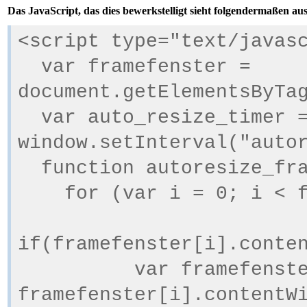
Das JavaScript, das dies bewerkstelligt sieht folgendermaßen aus
<script type="text/javas
var framefenster =
document.getElementsByTa
var auto_resize_timer 
window.setInterval("auto
function autoresize_fra
for (var i = 0; i < fr
if(framefenster[i].conte
var framefenster_
framefenster[i].contentW