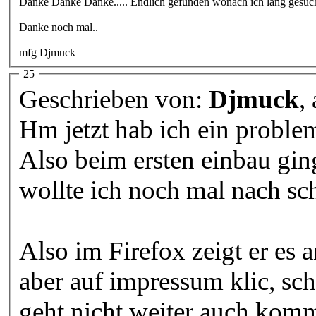
Danke Danke Danke..... Endlich gefunden wonach ich lang gesucht
Danke noch mal..
mfg Djmuck
25
Geschrieben von:
Djmuck
,
Hm jetzt hab ich ein proble
Also beim ersten einbau ging
wollte ich noch mal nach sc
Also im Firefox zeigt er es 
aber auf impressum klic, sch
geht nicht weiter auch komm