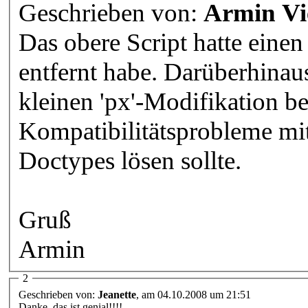
Geschrieben von:
Armin Vi
Das obere Script hatte einen
entfernt habe. Darüberhinaus
kleinen 'px'-Modifikation be
Kompatibilitätsprobleme mi
Doctypes lösen sollte.
Gruß
Armin
2
Geschrieben von:
Jeanette
, am 04.10.2008 um 21:51
Danke, das ist genial!!!!